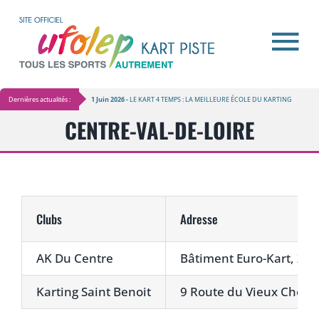
Passer
au
contenu
Tog
ACCUEIL
Nav
Dernières actualités :
1 Juin 2026 -
LE KART 4 TEMPS : LA MEILLEURE ÉCOLE DU KARTING


CENTRE-VAL-DE-LOIRE
ACTUALITÉS
ESPACE LICENCIÉS
Clubs
Adresse
RÈGLEMENTS
AK Du Centre
Bâtiment Euro-Kart, ZA
AFFILIATION / ORGANISATION
Karting Saint Benoit
9 Route du Vieux Chem
CALENDRIER