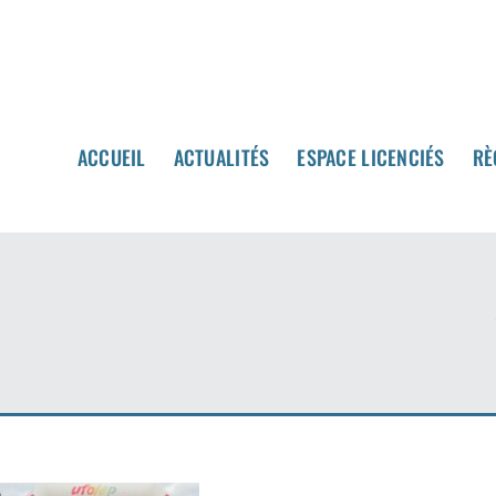
Passer
au
contenu
ACCUEIL
ACCUEIL
ACTUALITÉS
ACTUALITÉS
ESPACE LICENCIÉS
ESPACE LICENCIÉS
RÈ
RÈ