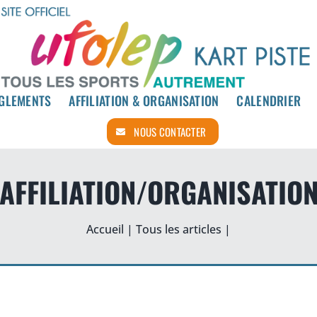
GLEMENTS
GLEMENTS
AFFILIATION & ORGANISATION
AFFILIATION & ORGANISATION
CALENDRIER
CALENDRIER
NOUS CONTACTER
NOUS CONTACTER
AFFILIATION/ORGANISATIO
Accueil
|
Tous les articles
|