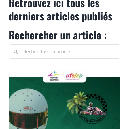
Retrouvez ici tous les
LES CLUBS
derniers articles publiés
CENTRES DE SERVICES CERTIFIÉS
Rechercher un article :
NOUS CONTACTER
Search
for: