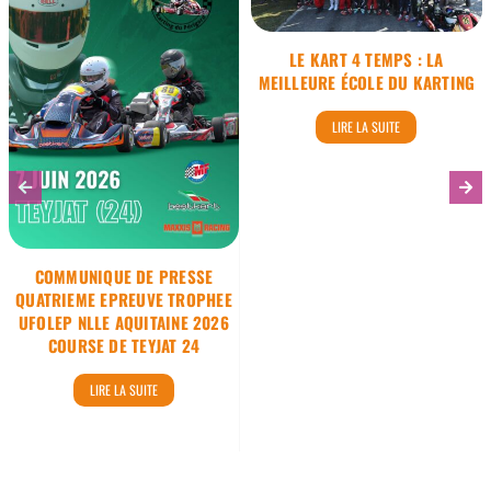
ÉCOLE DU KARTING
PRESSE QUATRIEME
EPREUVE TROPHEE
LE KART 4 TEMPS : LA
UFOLEP NLLE
MEILLEURE ÉCOLE DU KARTING
AQUITAINE 2026
LIRE LA SUITE
COURSE DE TEYJAT
24
COMMUNIQUE DE PRESSE
QUATRIEME EPREUVE TROPHEE
UFOLEP NLLE AQUITAINE 2026
COURSE DE TEYJAT 24
LIRE LA SUITE