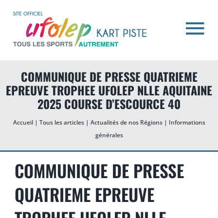
Passer
au
contenu
Tog
ACCUEIL
Nav
COMMUNIQUE DE PRESSE QUATRIEME
EPREUVE TROPHEE UFOLEP NLLE AQUITAINE
ACTUALITÉS
2025 COURSE D’ESCOURCE 40
ESPACE LICENCIÉS
Accueil
|
Tous les articles
|
Actualités de nos Régions
|
Informations
générales
RÈGLEMENTS
COMMUNIQUE DE PRESSE
AFFILIATION / ORGANISATION
QUATRIEME EPREUVE
CALENDRIER
TROPHEE UFOLEP NLLE