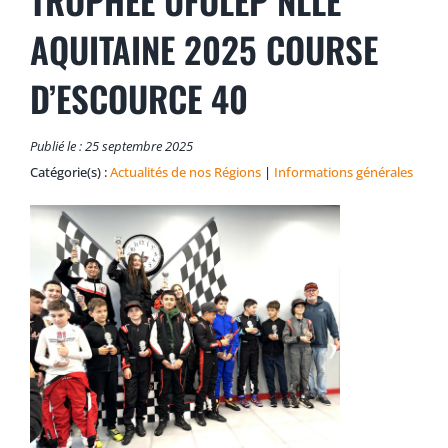
LES CLUBS
AQUITAINE 2025 COURSE
D’ESCOURCE 40
CENTRES DE SERVICES CERTIFIÉS
NOUS CONTACTER
Publié le : 25 septembre 2025
Catégorie(s) :
Actualités de nos Régions
|
Informations générales