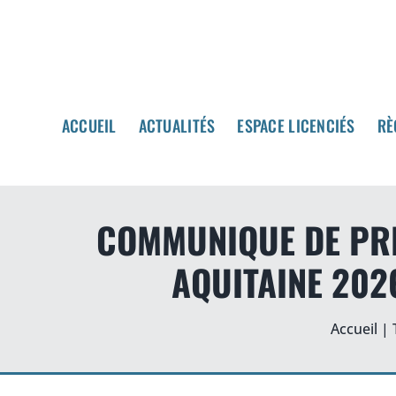
Passer
au
contenu
ACCUEIL
ACCUEIL
ACTUALITÉS
ACTUALITÉS
ESPACE LICENCIÉS
ESPACE LICENCIÉS
RÈ
RÈ
COMMUNIQUE DE PRE
AQUITAINE 202
Accueil
|