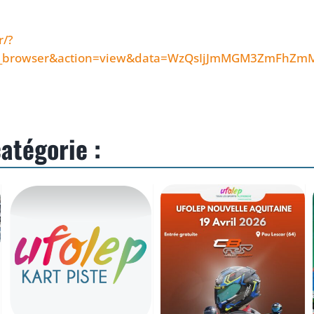
r/?
_in_browser&action=view&data=WzQsIjJmMGM3ZmFh
atégorie :
ADDITIF AU
COMMUNIQUE DE
RÈGLEMENT
PRESSE DEUXIEME
TECHNIQUE UFOLEP
EPREUVE TROPHEE
KART 2026
UFOLEP NLLE
(application
AQUITAINE 2026
immédiate)