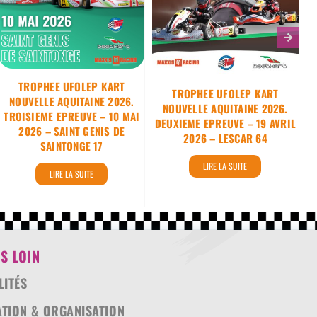
2026 – SAINT
– 19 avril 2026 –
GENIS DE
LESCAR 64
SAINTONGE 17
TROPHEE UFOLEP KART
TROPHEE UFOLEP KART
NOUVELLE AQUITAINE 2026.
NOUVELLE AQUITAINE 2026.
TROISIEME EPREUVE – 10 MAI
U
DEUXIEME EPREUVE – 19 AVRIL
2026 – SAINT GENIS DE
2026 – LESCAR 64
SAINTONGE 17
LIRE LA SUITE
LIRE LA SUITE
S LOIN
LITÉS
ATION & ORGANISATION