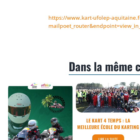
https://www.kart-ufolep-aquitaine.f
mailpoet_router&endpoint=view
Dans la même c
LE KART 4 TEMPS :
LA MEILLEURE
COMMUNIQUE DE
ÉCOLE DU KARTING
PRESSE QUATRIEME
EPREUVE TROPHEE
LE KART 4 TEMPS : LA
UFOLEP NLLE
MEILLEURE ÉCOLE DU KARTING
AQUITAINE 2026
LIRE LA SUITE