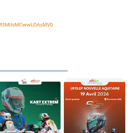
ZmM3MiIsMCwwLDAsMV0
TROPHEE UFOLEP
KART NOUVELLE
TROPHEE UFOLEP
AQUITAINE 2026.
KART NOUVELLE
TROISIEME
AQUITAINE 2026.
EPREUVE – 10 MAI
DEUXIEME EPREUVE