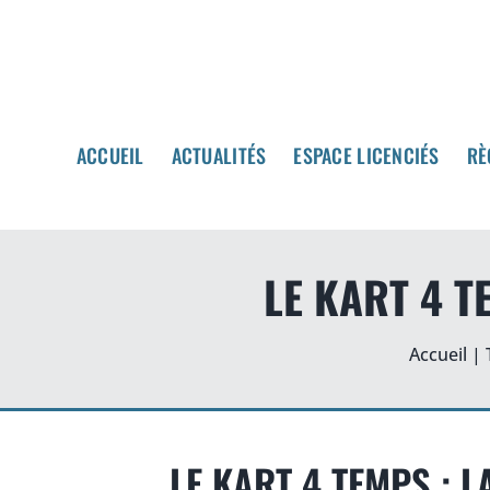
Passer
au
contenu
ACCUEIL
ACCUEIL
ACTUALITÉS
ACTUALITÉS
ESPACE LICENCIÉS
ESPACE LICENCIÉS
RÈ
RÈ
LE KART 4 T
Accueil
|
LE KART 4 TEMPS : 