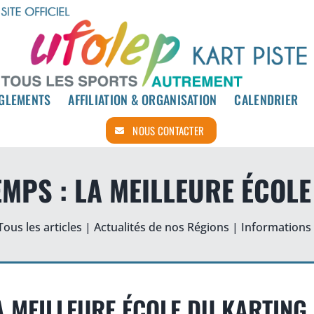
GLEMENTS
GLEMENTS
AFFILIATION & ORGANISATION
AFFILIATION & ORGANISATION
CALENDRIER
CALENDRIER
NOUS CONTACTER
NOUS CONTACTER
EMPS : LA MEILLEURE ÉCOL
Tous les articles
|
Actualités de nos Régions
|
Informations
LA MEILLEURE ÉCOLE DU KARTING