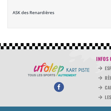
ASK des Renardières
INFOS 
ES
RÈ
CA
LE