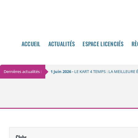
Passer
au
contenu
ACCUEIL
ACCUEIL
ACTUALITÉS
ACTUALITÉS
ESPACE LICENCIÉS
ESPACE LICENCIÉS
RÈ
RÈ
Dernières actualités :
1 Juin 2026 -
LE KART 4 TEMPS : LA MEILLEURE
Clubs