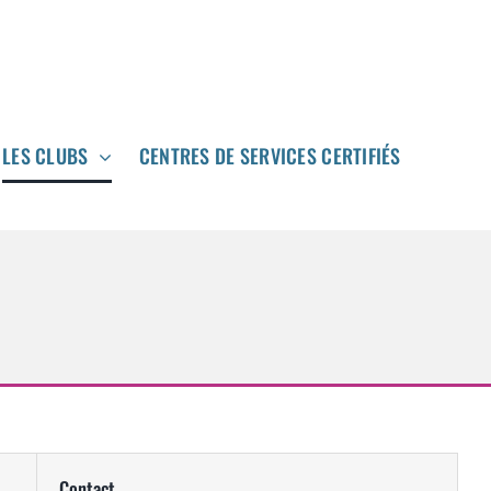
LES CLUBS
LES CLUBS
CENTRES DE SERVICES CERTIFIÉS
CENTRES DE SERVICES CERTIFIÉS


Contact