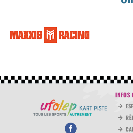
INFOS 
ES
RÈ
CA